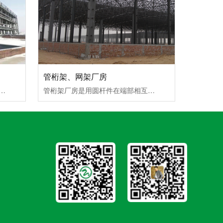
管桁架、网架厂房
房为三到四层。图片所展示的即是三层钢结构厂房，支撑体系为纯框架支撑体系，主要采用H型钢做立柱和横梁。除了支撑体系以外，节点也是很重要的，节点处理得当可以让框架更加稳定，支点更加牢固，配合外...
管桁架厂房是用圆杆件在端部相互连接而组成的格子式结构搭建制作的厂房，桁件使桁架结构用料经济、结构自重轻，易于构成各种外形以适应不同的用途，成为现代企业厂房、生产车间、仓库的常用形态。具有空间利用率高、承载力强、结构稳固、存取形式灵活、外观漂...